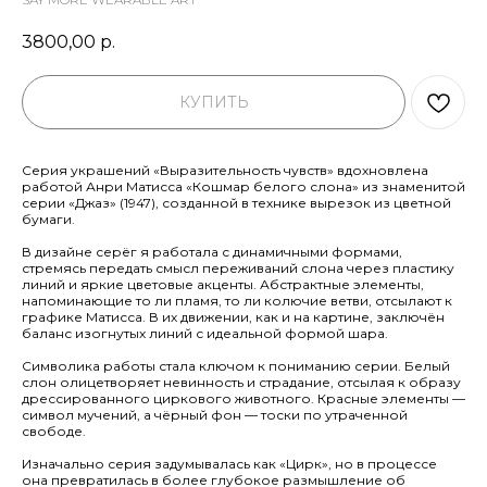
3800,00
р.
КУПИТЬ
Серия украшений «Выразительность чувств» вдохновлена
работой Анри Матисса «Кошмар белого слона» из знаменитой
серии «Джаз» (1947), созданной в технике вырезок из цветной
бумаги.
В дизайне серёг я работала с динамичными формами,
стремясь передать смысл переживаний слона через пластику
линий и яркие цветовые акценты. Абстрактные элементы,
напоминающие то ли пламя, то ли колючие ветви, отсылают к
графике Матисса. В их движении, как и на картине, заключён
баланс изогнутых линий с идеальной формой шара.
Символика работы стала ключом к пониманию серии. Белый
слон олицетворяет невинность и страдание, отсылая к образу
дрессированного циркового животного. Красные элементы —
символ мучений, а чёрный фон — тоски по утраченной
свободе.
Изначально серия задумывалась как «Цирк», но в процессе
она превратилась в более глубокое размышление об