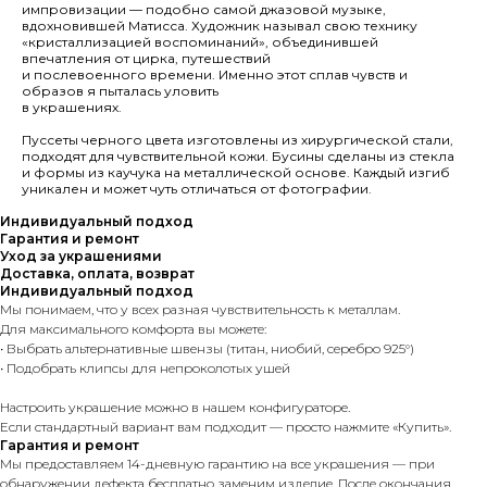
импровизации — подобно самой джазовой музыке,
вдохновившей Матисса. Художник называл свою технику
«кристаллизацией воспоминаний», объединившей
впечатления от цирка, путешествий
и послевоенного времени. Именно этот сплав чувств и
образов я пыталась уловить
в украшениях.
Пуссеты черного цвета изготовлены из хирургической стали,
подходят для чувствительной кожи. Бусины сделаны из стекла
и формы из каучука на металлической основе. Каждый изгиб
уникален и может чуть отличаться от фотографии.
Индивидуальный подход
Гарантия и ремонт
Уход за украшениями
Доставка, оплата, возврат
Индивидуальный подход
Мы понимаем, что у всех разная чувствительность к металлам.
Для максимального комфорта вы можете:
• Выбрать альтернативные швензы (титан, ниобий, серебро 925°)
• Подобрать клипсы для непроколотых ушей
Настроить украшение можно в нашем конфигураторе.
Если стандартный вариант вам подходит — просто нажмите «Купить».
Гарантия и ремонт
Мы предоставляем 14-дневную гарантию на все украшения — при
обнаружении дефекта бесплатно заменим изделие. После окончания