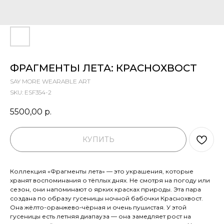
ФРАГМЕНТЫ ЛЕТА: КРАСНОХВОСТ
SAY MORE WEARABLE ART
SKU:
ESF354-2
5500,00
р.
КУПИТЬ
Коллекция «Фрагменты лета» — это украшения, которые
хранят воспоминания о тёплых днях. Не смотря на погоду или
сезон, они напоминают о ярких красках природы. Эта пара
создана по образу гусеницы ночной бабочки Краснохвост.
Она жёлто-оранжево-чёрная и очень пушистая. У этой
гусеницы есть летняя диапауза — она замедляет рост на