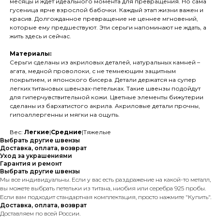
месяцы и ждёт идеального момента для превращения. Но сама
гусеница ярче взрослой бабочки. Каждый этап жизни важен и
красив. Долгожданное превращение не ценнее мгновений,
которые ему предшествуют. Эти серьги напоминают не ждать, а
жить здесь и сейчас.
Материалы:
Серьги сделаны из акриловых деталей, натуральных камней –
агата, медной проволоки, с не темнеющим защитным
покрытием, и японского бисера. Детали держатся на супер
легких титановых швензах-петельках. Такие швензы подойдут
для гиперчувствительной кожи. Цветные элементы бижутерии
сделаны из бархатистого акрила. Акриловые детали прочны,
гипоаллергенны и мягки на ощупь.
Вес:
Легкие
|
Средние
|Тяжелые
Выбрать другие швензы
Доставка, оплата, возврат
Уход за украшениями
Гарантия и ремонт
Выбрать другие швензы
Мы все индивидуальны. Если у вас есть раздражение на какой-то металл,
вы можете выбрать петельки из титана, ниобия или серебра 925 пробы.
Если вам подходит стандартная комплектация, просто нажмите "Купить".
Доставка, оплата, возврат
Доставляем по всей России.