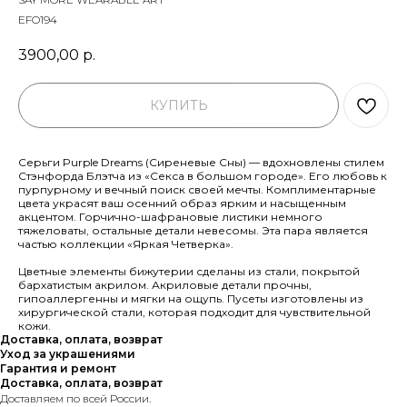
EFO194
3900,00
р.
КУПИТЬ
Серьги Purple Dreams (Сиреневые Сны) — вдохновлены стилем
Стэнфорда Блэтча из «Секса в большом городе». Его любовь к
пурпурному и вечный поиск своей мечты. Комплиментарные
цвета украсят ваш осенний образ ярким и насыщенным
акцентом. Горчично-шафрановые листики немного
тяжеловаты, остальные детали невесомы. Эта пара является
частью коллекции «Яркая Четверка».
Цветные элементы бижутерии сделаны из стали, покрытой
бархатистым акрилом. Акриловые детали прочны,
гипоаллергенны и мягки на ощупь. Пусеты изготовлены из
хирургической стали, которая подходит для чувствительной
кожи.
Доставка, оплата, возврат
Уход за украшениями
Гарантия и ремонт
Доставка, оплата, возврат
Доставляем по всей России.