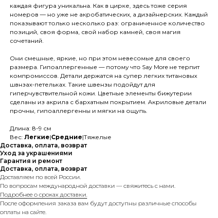
каждая фигура уникальна. Как в цирке, здесь тоже серия
номеров — но уже не акробатических, а дизайнерских. Каждый
показывают только несколько раз: ограниченное количество
позиций, своя форма, свой набор камней, своя магия
сочетаний.
Они смешные, яркие, но при этом невесомые для своего
размера. Гипоаллергенные — потому что Say More не терпит
компромиссов. Детали держатся на супер легких титановых
швнзах-петельках. Такие швензы подойдут для
гиперчувствительной кожи. Цветные элементы бижутерии
сделаны из акрила с бархатным покрытием. Акриловые детали
прочны, гипоаллергенны и мягки на ощупь.
Длина: 8-9 см
Вес:
Легкие
|
Средние
|Тяжелые
Доставка, оплата, возврат
Уход за украшениями
Гарантия и ремонт
Доставка, оплата, возврат
Доставляем по всей России.
По вопросам международной доставки — свяжитесь с нами.
Подробнее о сроках доставки.
После оформления заказа вам будут доступны различные способы
оплаты на сайте.