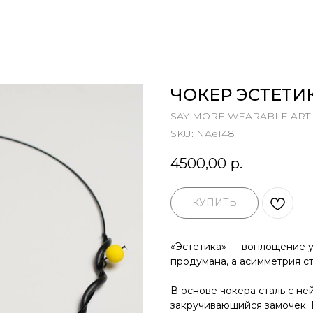
ЧОКЕР ЭСТЕТИ
SAY MORE WEARABLE ART
SKU:
NAe148
4500,00
р.
КУПИТЬ
«Эстетика» — воплощение у
продумана, а асимметрия с
В основе чокера сталь с не
закручивающийся замочек. 