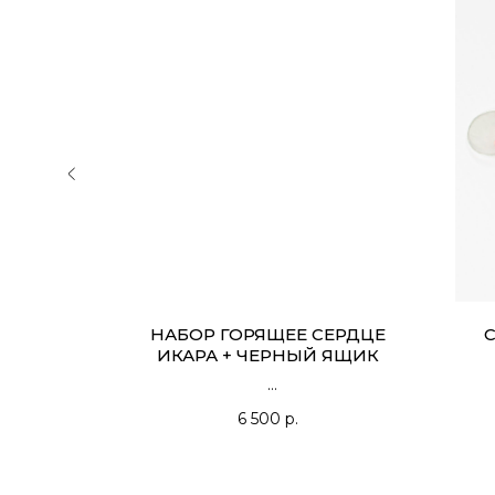
– В 2
НАБОР ГОРЯЩЕЕ СЕРДЦЕ
С
ИКАРА + ЧЕРНЫЙ ЯЩИК
6 500
р.