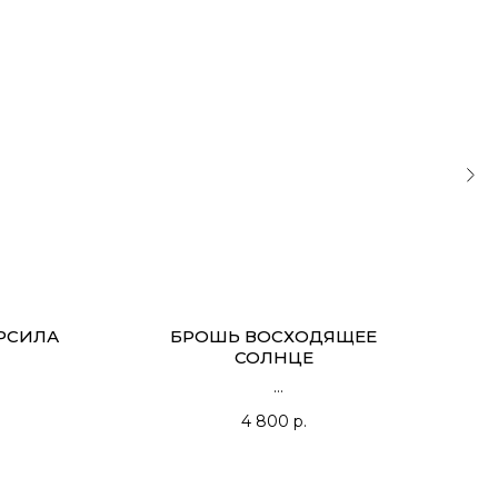
РСИЛА
БРОШЬ ВОСХОДЯЩЕЕ
СЕР
СОЛНЦЕ
4 800
р.