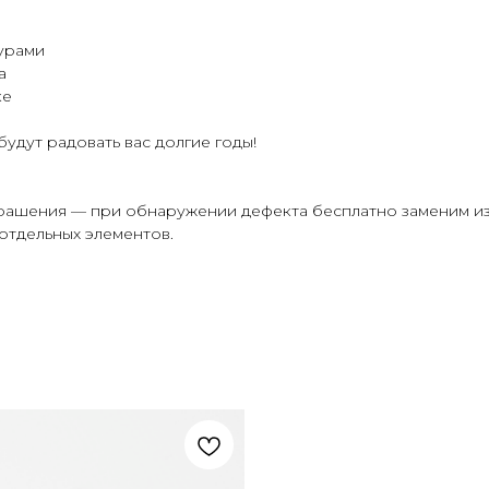
урами
а
ке
удут радовать вас долгие годы!
крашения — при обнаружении дефекта бесплатно заменим из
отдельных элементов.