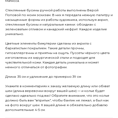
Матисса.
Стеклянные бусины ручной работы выполнены Верой
Поповой по моим эскизам. В них я передала нежную палитру и
насыщенные формы из работы художника, используя акрил,
стеклянные бусины и натуральные камни: обсидиан с
зеленоватым отливом и канадский нефрит. Каждое изделие
уникально.
Цветные элементы бижутерии сделаны из акрила с
бархатистым покрытием. Такие детали прочны,
гипоаллергенны и приятны на ощупь. Пуссеты чёрного цвета
изготовлены из хирургической стали и подходят для
чувствительной кожи. Каждая деталь уникальна и может
немного отличаться от фотографии.
Длина: 35 см и удлинение до примерно 39 см
Укажите в комментариях к заказу желаемую длину или обхват
шеи (длина веревочки вокруг вашей шеи) — и колье будет
сделано идеально под вас! Обратите внимание, что это колье
должно быть вам "впритык", чтобы бантик не лежал, а был как
на фото вокруг шеи. К вашей длине я обязательно добавлю
дополнительные 4-5 см.