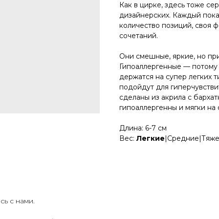
Как в цирке, здесь тоже се
дизайнерских. Каждый пока
количество позиций, своя ф
сочетаний.
Они смешные, яркие, но пр
Гипоаллергенные — потому 
держатся на супер легких т
подойдут для гиперчувств
сделаны из акрила с барха
гипоаллергенны и мягки на 
Длина: 6-7 см
Вес:
Легкие
|Средние|Тяж
ь с нами.