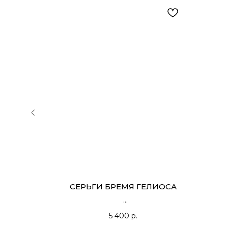
ОСТЬ
СЕРЬГИ БРЕМЯ ГЕЛИОСА
5 400
р.