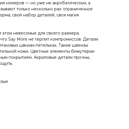
рия номеров — но уже не акробатических, а
зывают только несколько раз: ограниченное
орма, свой набор деталей, своя магия
и этом невесомые для своего размера.
что Say More не терпит компромиссов. Детали
итановых швнзах-петельках. Такие швензы
ительной кожи. Цветные элементы бижутерии
тным покрытием. Акриловые детали прочны,
ощупь.
елые