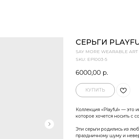
СЕРЬГИ PLAYFU
SAY MORE WEARABLE ART
SKU:
EPl003-5
6000,00
р.
КУПИТЬ
Коллекция «Playful» — это 
которое хочется носить с с
Эти серьги родились из люб
праздничному шуму и невер