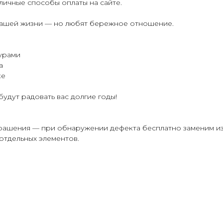
личные способы оплаты на сайте.
 вашей жизни — но любят бережное отношение.
урами
а
ке
удут радовать вас долгие годы!
крашения — при обнаружении дефекта бесплатно заменим из
отдельных элементов.