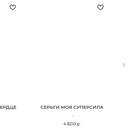
СЕРДЦЕ
СЕРЬГИ МОЯ СУПЕРСИЛА
СЕ
4 800
р.