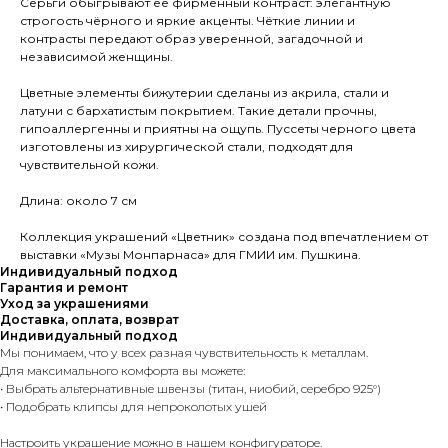
Серьги обыгрывают её фирменный контраст: элегантную
строгость чёрного и яркие акценты. Чёткие линии и
контрасты передают образ уверенной, загадочной и
независимой женщины.
Цветные элементы бижутерии сделаны из акрила, стали и
латуни с бархатистым покрытием. Такие детали прочны,
гипоаллергенны и приятны на ощупь. Пуссеты черного цвета
изготовлены из хирургической стали, подходят для
чувствительной кожи.
Длина: около 7 см
Коллекция украшений «Цветник» создана под впечатлением от
выставки «Музы Монпарнаса» для ГМИИ им. Пушкина.
Индивидуальный подход
Гарантия и ремонт
Уход за украшениями
Доставка, оплата, возврат
Индивидуальный подход
Мы понимаем, что у всех разная чувствительность к металлам.
Для максимального комфорта вы можете:
• Выбрать альтернативные швензы (титан, ниобий, серебро 925°)
• Подобрать клипсы для непроколотых ушей
Настроить украшение можно в нашем конфигураторе.