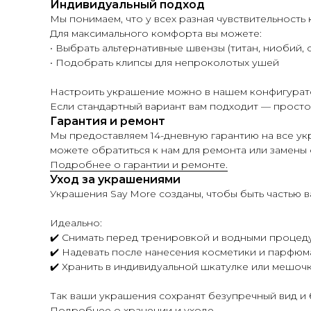
Индивидуальный подход
Мы понимаем, что у всех разная чувствительность 
Для максимального комфорта вы можете:
• Выбрать альтернативные швензы (титан, ниобий, 
• Подобрать клипсы для непроколотых ушей
Настроить украшение можно в нашем конфигурат
Если стандартный вариант вам подходит — просто 
Гарантия и ремонт
Мы предоставляем 14-дневную гарантию на все у
можете обратиться к нам для ремонта или замены 
Подробнее о гарантии и ремонте.
Уход за украшениями
Украшения Say More созданы, чтобы быть частью
Идеально:
✔️ Снимать перед тренировкой и водными процед
✔️ Надевать после нанесения косметики и парфюм
✔️ Хранить в индивидуальной шкатулке или мешоч
Так ваши украшения сохранят безупречный вид и б
Подробнее о хранении и уходе.