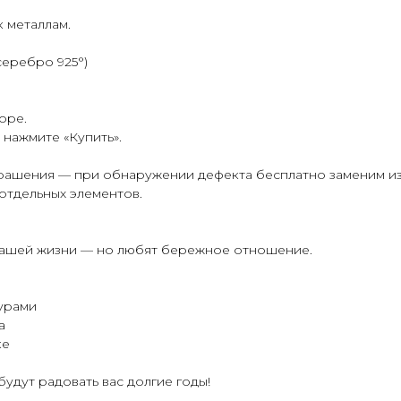
к металлам.
серебро 925°)
оре.
нажмите «Купить».
крашения — при обнаружении дефекта бесплатно заменим из
отдельных элементов.
 вашей жизни — но любят бережное отношение.
урами
а
ке
удут радовать вас долгие годы!