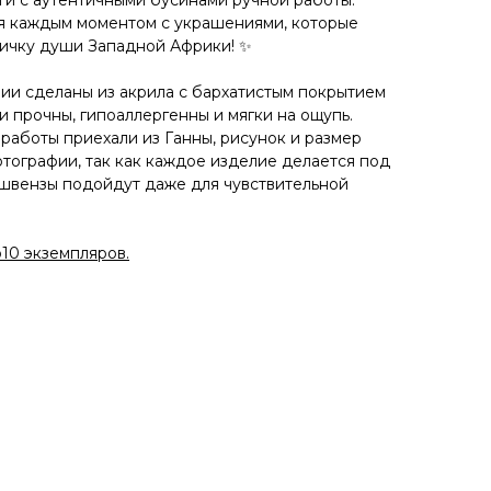
ги с аутентичными бусинами ручной работы.
ся каждым моментом с украшениями, которые
тичку души Западной Африки! ✨
ии сделаны из акрила с бархатистым покрытием
и прочны, гипоаллергенны и мягки на ощупь.
работы приехали из Ганны, рисунок и размер
отографии, так как каждое изделие делается под
 швензы подойдут даже для чувствительной
10 экземпляров.