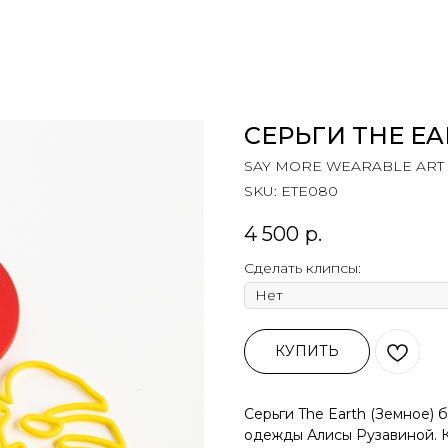
СЕРЬГИ THE EA
SAY MORE WEARABLE ART
SKU:
ETE080
4 500
р.
Сделать клипсы:
КУПИТЬ
Серьги The Earth (Земное)
одежды Алисы Рузавиной. К